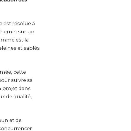
 est résolue à
n chemin sur un
femme est la
leines et sablés
mée, cette
pour suivre sa
n projet dans
x de qualité,
oun et de
 concurrencer