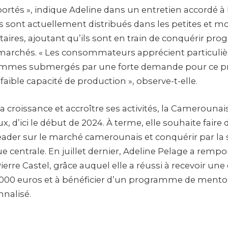
ortés », indique Adeline dans un entretien accordé à 
its sont actuellement distribués dans les petites et 
aires, ajoutant qu’ils sont en train de conquérir pro
marchés. « Les consommateurs apprécient particuli
ommes submergés par une forte demande pour ce p
 faible capacité de production », observe-t-elle.
a croissance et accroître ses activités, la Camerouna
ux, d’ici le début de 2024. À terme, elle souhaite faire
leader sur le marché camerounais et conquérir par la 
ue centrale. En juillet dernier, Adeline Pelage a rempo
Pierre Castel, grâce auquel elle a réussi à recevoir une
5 000 euros et à bénéficier d’un programme de mentor
nalisé.