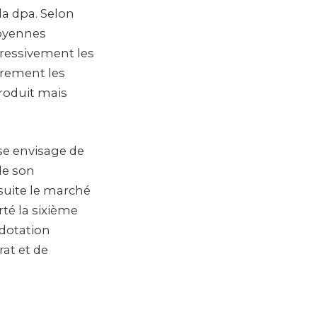
la dpa. Selon
moyennes
gressivement les
èrement les
roduit mais
ise envisage de
 de son
suite le marché
rté la sixième
 dotation
at et de