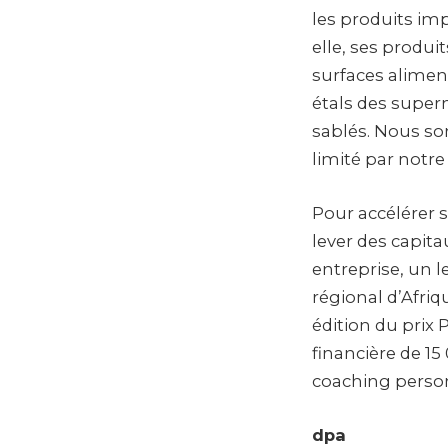
les produits imp
elle, ses produ
surfaces aliment
étals des super
sablés. Nous s
limité par notre
Pour accélérer s
lever des capita
entreprise, un 
régional d’Afriq
édition du prix 
financière de 1
coaching person
dpa