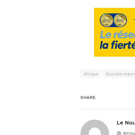
Afrique
Biscuits impo
SHARE.
Le Nou
@: leno