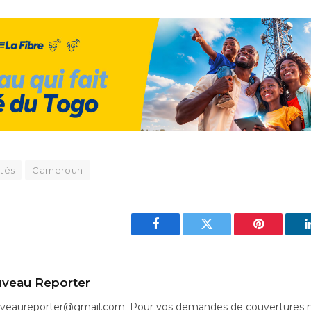
rtés
Cameroun
Facebook
Twitter
Pinterest
veau Reporter
uveaureporter@gmail.com. Pour vos demandes de couvertures m