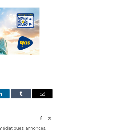
LinkedIn
Tumblr
Email
Facebook
X
(Twitter)
édiatiques, annonces,