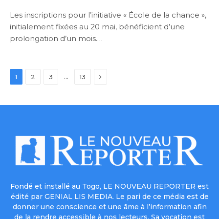
Les inscriptions pour l’initiative « École de la chance »,
initialement fixées au 20 mai, bénéficient d’une
prolongation d’un mois.…
Next
…
1
2
3
13
Fondé et installé au Togo, LE NOUVEAU REPORTER est
édité par GENIAL LIS MEDIA. Le pari de ce média est de
donner une conscience et une âme à l’information afin
de la rendre accessible à nos lecteurs. Sa vocation est