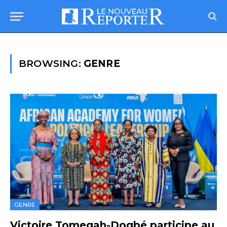
BROWSING:
GENRE
GENRE
Victoire Tomegah-Dogbé participe au