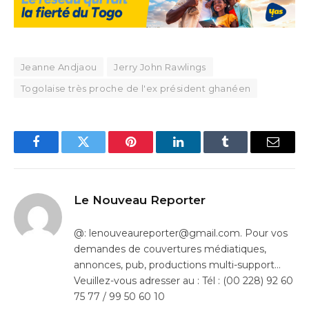
Jeanne Andjaou
Jerry John Rawlings
Togolaise très proche de l'ex président ghanéen
Facebook
Twitter
Pinterest
LinkedIn
Tumblr
Email
Le Nouveau Reporter
@: lenouveaureporter@gmail.com. Pour vos
demandes de couvertures médiatiques,
annonces, pub, productions multi-support…
Veuillez-vous adresser au : Tél : (00 228) 92 60
75 77 / 99 50 60 10