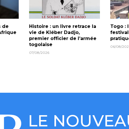
s de
Histoire : un livre retrace la
Togo :
frique
vie de Kléber Dadjo,
festiva
premier officier de l’armée
pratiqu
togolaise
06/08/202
07/08/2026