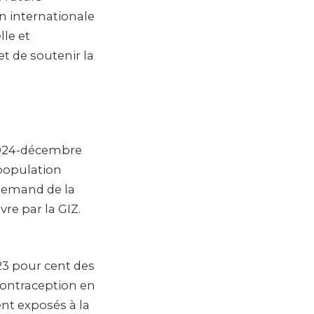
n internationale
lle et
et de soutenir la
 2024-décembre
 population
llemand de la
e par la GIZ.
 23 pour cent des
ontraception en
nt exposés à la