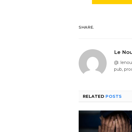
SHARE.
Le Nou
@: leno
pub, pro
RELATED
POSTS