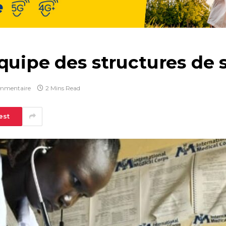
quipe des structures de 
mmentaire
2 Mins Read
est