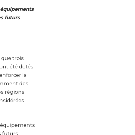
 équipements
s futurs
 que trois
ont été dotés
enforcer la
tamment des
es régions
onsidérées
s équipements
s futurs