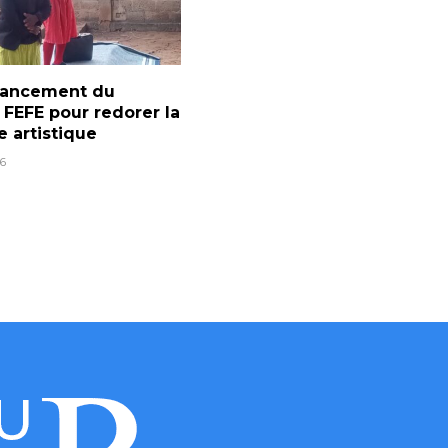
 lancement du
l FEFE pour redorer la
e artistique
6