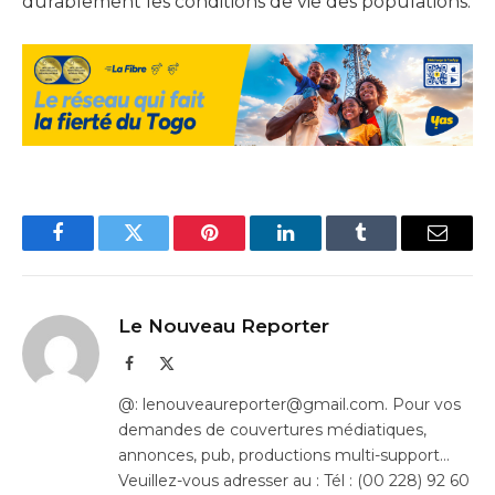
durablement les conditions de vie des populations.
Facebook
Twitter
Pinterest
LinkedIn
Tumblr
Email
Le Nouveau Reporter
Facebook
X
(Twitter)
@: lenouveaureporter@gmail.com. Pour vos
demandes de couvertures médiatiques,
annonces, pub, productions multi-support…
Veuillez-vous adresser au : Tél : (00 228) 92 60