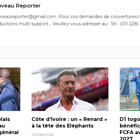
veau Reporter
uveaureporter@gmail.com. Pour vos demandes de couvertures m
ductions multi-support… Veuillez-vous adresser au : Tél : (00 228)
lais
Côte d’Ivoire : un « Renard »
D1 togo
au
à la tête des Eléphants
bénéfic
général
FCFA av
05/08/2026
2027