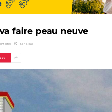
va faire peau neuve
ntaires
1 Min Read
est