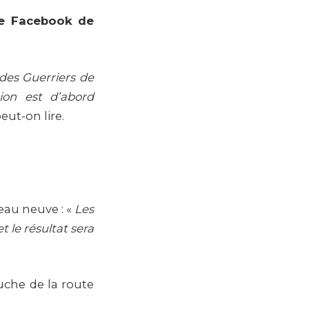
ge Facebook de
 des Guerriers de
tion est d’abord
peut-on lire.
peau neuve : «
Les
le résultat sera
uche de la route