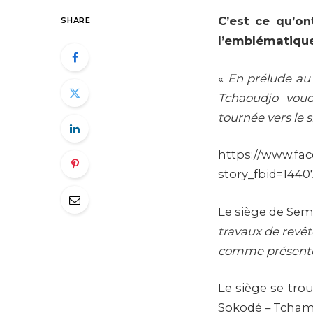
C’est ce qu’o
SHARE
l’emblématique
«
En prélude au 
Tchaoudjo voudr
tournée vers le s
https://www.fa
story_fbid=144
Le siège de Sema
travaux de revê
comme présenté
Le siège se tro
Sokodé – Tchamb