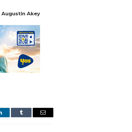
Augustin Akey
LinkedIn
Tumblr
Email