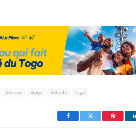
Semassi
Siège
Sokodé
Togo
Facebook
Twitter
Pinterest