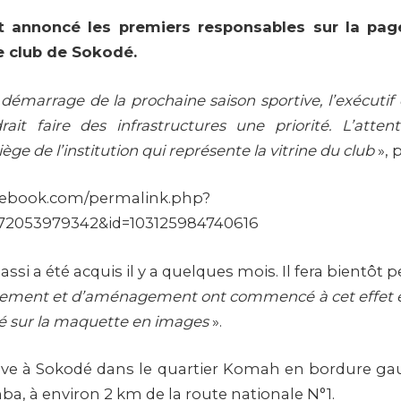
nt annoncé les premiers responsables sur la pa
 club de Sokodé.
démarrage de la prochaine saison sportive, l’exécutif
ait faire des infrastructures une priorité. L’atten
iège de l’institution qui représente la vitrine du club
», 
cebook.com/permalink.php?
072053979342&id=103125984740616
ssi a été acquis il y a quelques mois. Il fera bientôt 
tement et d’aménagement ont commencé à cet effet et 
 sur la maquette en images
».
uve à Sokodé dans le quartier Komah en bordure ga
a, à environ 2 km de la route nationale N°1.