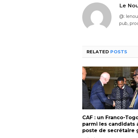
Le Nou
@: leno
pub, pro
RELATED
POSTS
CAF : un Franco-Togo
parmi les candidats 
poste de secrétaire 