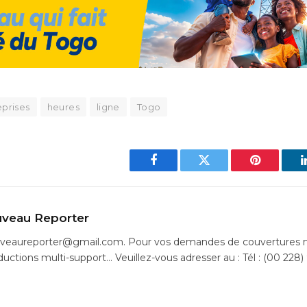
eprises
heures
ligne
Togo
Facebook
Twitter
Pinterest
veau Reporter
uveaureporter@gmail.com. Pour vos demandes de couvertures m
ductions multi-support… Veuillez-vous adresser au : Tél : (00 228)