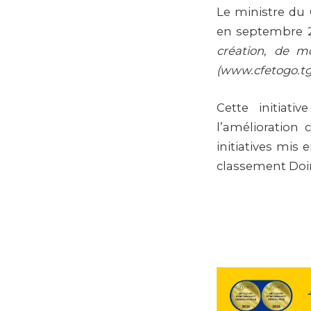
Le ministre du
en septembre 20
création, de mo
(www.cfetogo.tg
Cette initiat
l’amélioration
initiatives mis
classement Doi