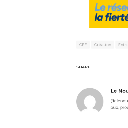
CFE
Création
Entr
SHARE.
Le Nou
@: leno
pub, pro