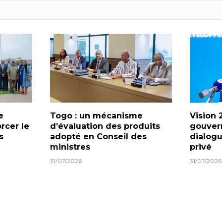
e
Togo : un mécanisme
Vision 
orcer le
d’évaluation des produits
gouver
s
adopté en Conseil des
dialogu
ministres
privé
31/07/2026
31/07/2026