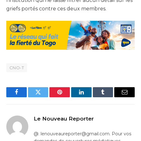
l’institution qui ne laisse filtrer aucun détail sur les
griefs portés contre ces deux membres.
CNO-T
Facebook
Twitter
Pinterest
LinkedIn
Tumblr
Email
Le Nouveau Reporter
@: lenouveaureporter@gmail.com. Pour vos
demandes de couvertures médiatiques,