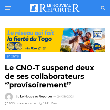
SPORTS
Le CNO-T suspend deux
de ses collaborateurs
‘’provisoirement’’
By
Le Nouveau Reporter
24/08/2021
830 commentaires
1 Min Read