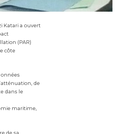
i Katari a ouvert
pact
llation (PAR)
e côte
 données
’atténuation, de
te dans le
omie maritime,
re de sa