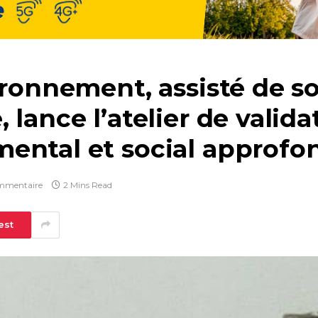
ironnement, assisté de s
lance l’atelier de valida
ental et social approfo
mmentaire
2 Mins Read
est