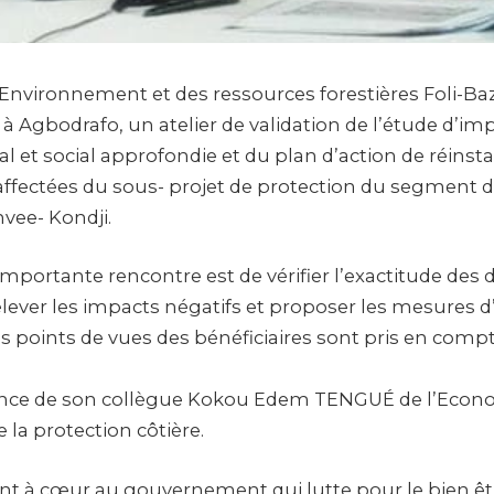
’Environnement et des ressources forestières Foli-Baz
 à Agbodrafo, un atelier de validation de l’étude d’im
 et social approfondie et du plan d’action de réinsta
ffectées du sous- projet de protection du segment d
vee- Kondji.
importante rencontre est de vérifier l’exactitude des
elever les impacts négatifs et proposer les mesures d
es points de vues des bénéficiaires sont pris en comp
sence de son collègue Kokou Edem TENGUÉ de l’Econ
e la protection côtière.
ient à cœur au gouvernement qui lutte pour le bien êt