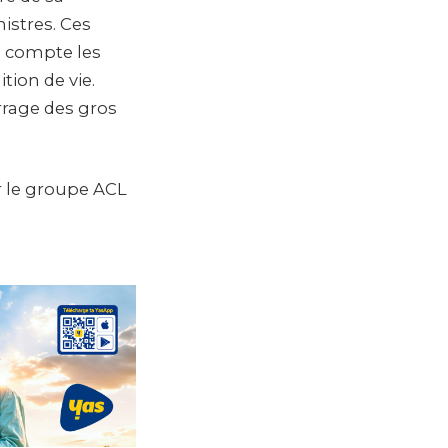
istres. Ces
n compte les
tion de vie.
rrage des gros
r le groupe ACL