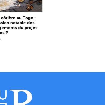
 côtière au Togo :
sion notable des
ements du projet
esIP
6