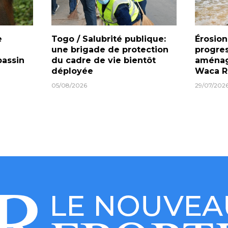
e
Togo / Salubrité publique:
Érosion
une brigade de protection
progres
bassin
du cadre de vie bientôt
aménag
déployée
Waca R
05/08/2026
29/07/202