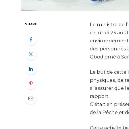
Le ministre de l
SHARE
ce lundi 23 août
environnemental
des personnes a
Gbodjomé à San
Le but de cette 
physiques, de r
s ‘assurer que l
rapport.
C’était en pré
de la Pêche et d
Cette activité t