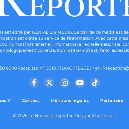
est édité par GENIAL LIS MEDIA. Le pari de ce média est de 
a vocation est d’être au service de l’information. Avec cett
UVEAU REPORTER ramène l’information à l’échelle nationale, co
ontologiquement correcte. Son maître-mot est: l’info, accessib
 50 60 10
Récépissé N° 0010 / HAAC / 12-2020 / pl / P
redaction@
Facebook
X
Instagram
YouTube
TikTok
(Twitter)
us ?
Contact
Mentions légales
Partenaire
© 2026 Le Nouveau Reporter. Designed by
Oelnet
.