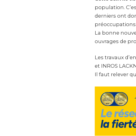
population. C’e
derniers ont do
préoccupations d
La bonne nouvel
ouvrages de prot
Les travaux d’e
et INROS LACK
Il faut relever q