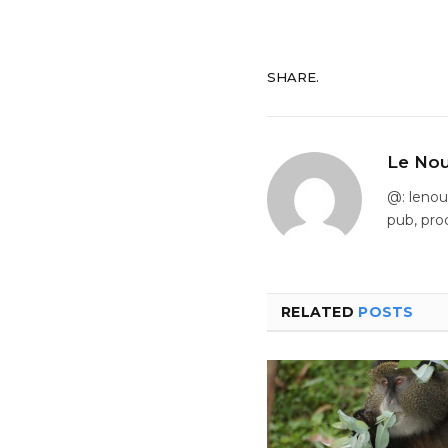
SHARE.
Le Nou
@: leno
pub, pro
RELATED
POSTS