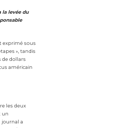
 la levée du
sponsable
st exprimé sous
tapes », tandis
 de dollars
ocus américain
re les deux
t un
 journal a