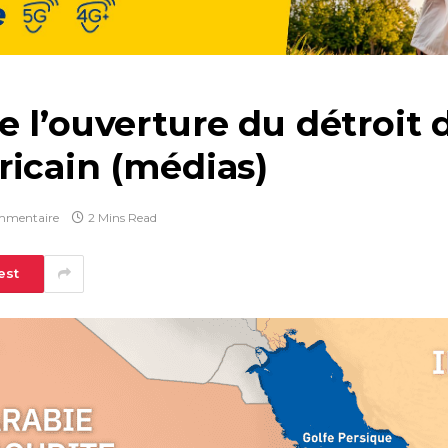
 l’ouverture du détroit 
ricain (médias)
mmentaire
2 Mins Read
est