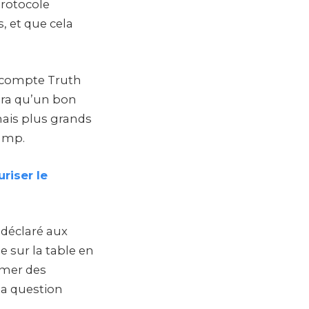
protocole
, et que cela
n compte Truth
sera qu’un bon
mais plus grands
rump.
riser le
 déclaré aux
e sur la table en
tamer des
 la question