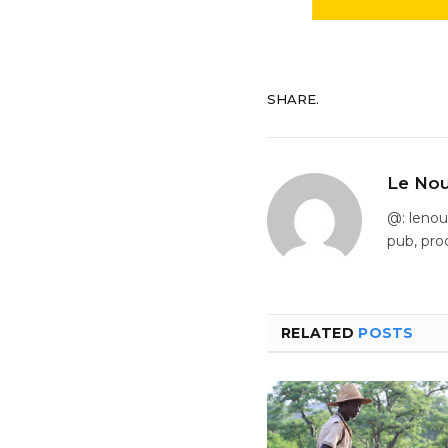
SHARE.
Le Nou
@: leno
pub, pro
RELATED
POSTS