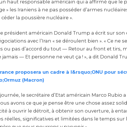
un haut responsable américain qui a affirmé que le 
e » les Iraniens à ne pas posséder d’armes nucléaires
 céder la poussière nucléaire ».
 le président américain Donald Trump a écrit sur so
égociations avec l’Iran « se déroulent bien ». « Ce ne 
s ou pas d’accord du tout — Retour au front et tirs, 
e jamais — Et personne ne veut ça ! », a dit Donald T
rance proposera un cadre à l&rsquo;ONU pour sécu
uo;Ormuz (Macron)
 journée, le secrétaire d’Etat américain Marco Rubio a
 Nous avons ce que je pense être une chose assez solid
té à ouvrir le détroit, à obtenir son ouverture, à en
s réelles, significatives et limitées dans le temps sur
espère que nous pourrons y parvenir ».