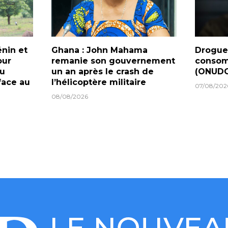
nin et
Ghana : John Mahama
Drogues
our
remanie son gouvernement
consom
du
un an après le crash de
(ONUDC
face au
l’hélicoptère militaire
07/08/202
08/08/2026