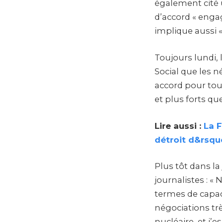
également cité 
d’accord « engag
implique aussi «
Toujours lundi,
Social que les n
accord pour tou
et plus forts qu
Lire aussi :
La F
détroit d&rsq
Plus tôt dans la
journalistes : «
termes de capaci
négociations trè
nucléaire, et j’