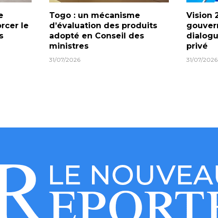
e
Togo : un mécanisme
Vision 
orcer le
d’évaluation des produits
gouver
s
adopté en Conseil des
dialogu
ministres
privé
31/07/2026
31/07/2026