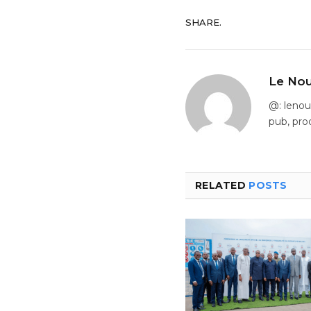
SHARE.
Le Nou
@: leno
pub, pro
RELATED
POSTS