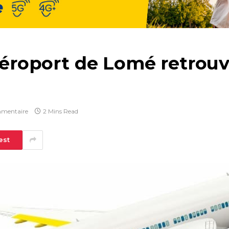
’aéroport de Lomé retrouv
mentaire
2 Mins Read
est