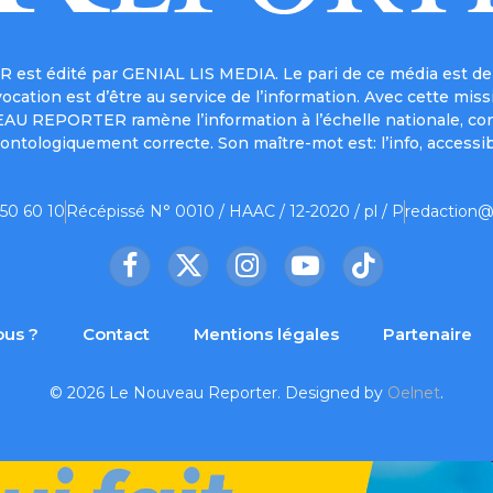
est édité par GENIAL LIS MEDIA. Le pari de ce média est de 
a vocation est d’être au service de l’information. Avec cett
UVEAU REPORTER ramène l’information à l’échelle nationale, co
ontologiquement correcte. Son maître-mot est: l’info, accessib
 50 60 10
Récépissé N° 0010 / HAAC / 12-2020 / pl / P
redaction@
Facebook
X
Instagram
YouTube
TikTok
(Twitter)
us ?
Contact
Mentions légales
Partenaire
© 2026 Le Nouveau Reporter. Designed by
Oelnet
.