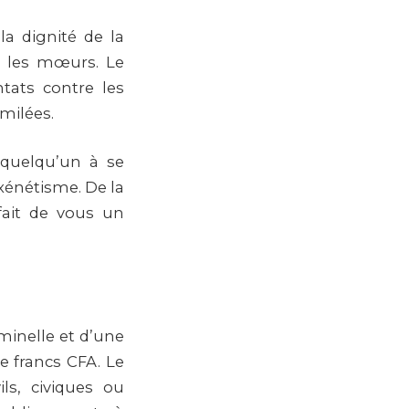
a dignité de la
e les mœurs. Le
tats contre les
milées.
r quelqu’un à se
oxénétisme. De la
ait de vous un
minelle et d’une
e francs CFA. Le
ls, civiques ou