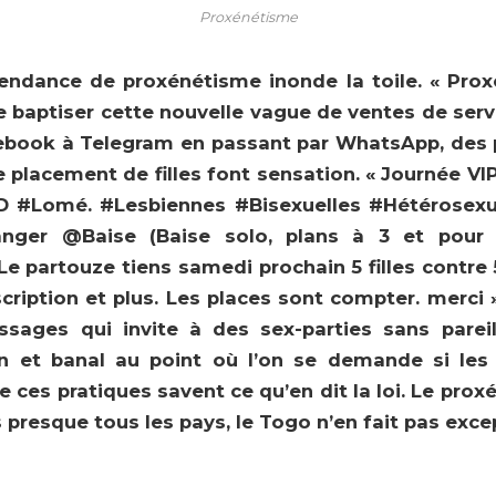
Proxénétisme
endance de proxénétisme inonde la toile. « Prox
e baptiser cette nouvelle vague de ventes de serv
cebook à Telegram en passant par WhatsApp, des 
 placement de filles font sensation. « Journée VIP
 SD #Lomé. #Lesbiennes #Bisexuelles #Hétérosex
ger @Baise (Baise solo, plans à 3 et pour f
 Le partouze tiens samedi prochain 5 filles contr
scription et plus. Les places sont compter. merci »
sages qui invite à des sex-parties sans pareil
n et banal au point où l’on se demande si les 
 ces pratiques savent ce qu’en dit la loi. Le pro
 presque tous les pays, le Togo n’en fait pas exce