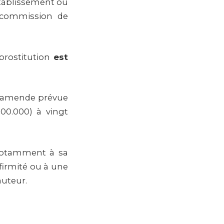
établissement où
a commission de
 prostitution
est
l’amende prévue
000.000) à vingt
 notamment à sa
firmité ou à une
auteur.