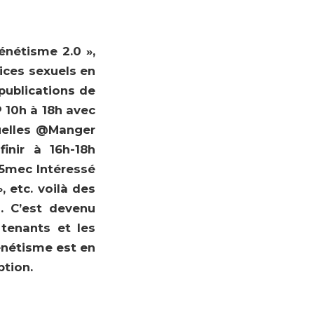
énétisme 2.0 »,
ices sexuels en
publications de
 10h à 18h avec
uelles @Manger
inir à 16h-18h
e 5mec Intéressé
, etc. voilà des
. C’est devenu
tenants et les
xénétisme est en
ption.