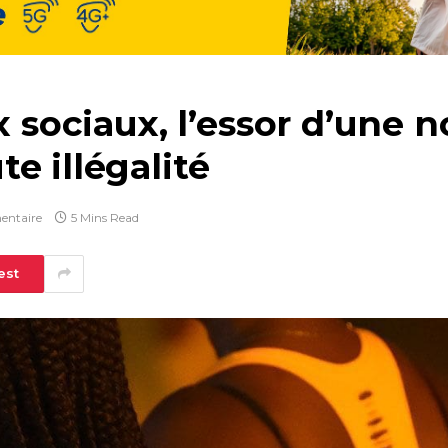
x sociaux, l’essor d’une 
e illégalité
ntaire
5 Mins Read
est