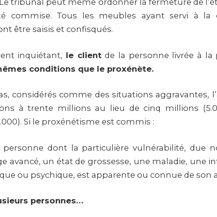
 Le tribunal peut même ordonner la fermeture de l’
 été commise. Tous les meubles ayant servi à l
ont être saisis et confisqués.
ient inquiétant,
le client
de la personne livrée à la
mêmes conditions que le proxénète.
cas, considérés comme des situations aggravantes, 
ions à trente millions au lieu de cinq millions (5.
.000). Si le proxénétisme est commis :
e personne dont la particulière vulnérabilité, due
ge avancé, un état de grossesse, une maladie, une in
ique ou psychique, est apparente ou connue de son 
lusieurs personnes…