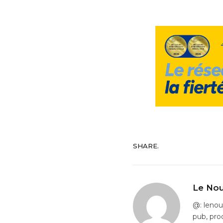
SHARE.
Le Nou
@: leno
pub, pro