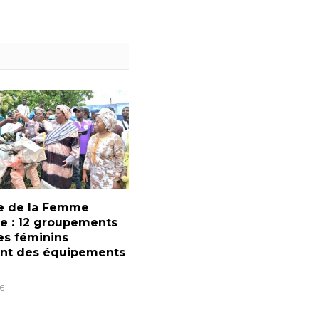
e de la Femme
ne : 12 groupements
es féminins
ent des équipements
6