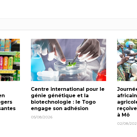
Centre international pour le
Journé
en
génie génétique et la
africai
ngers
biotechnologie : le Togo
agricol
santes
engage son adhésion
reçoiv
à Mô
05/08/2026
02/08/202