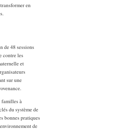
 transformer en
s.
on de 48 sessions
e contre les
aternelle et
organisateurs
ant sur une
provenance.
 familles à
 clés du système de
ces bonnes pratiques
 l’environnement de