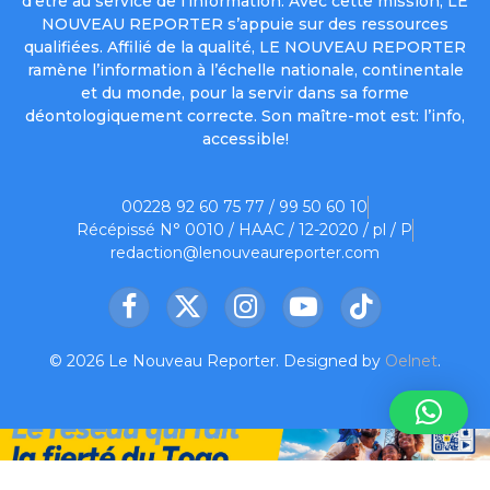
d’être au service de l’information. Avec cette mission, LE
NOUVEAU REPORTER s’appuie sur des ressources
qualifiées. Affilié de la qualité, LE NOUVEAU REPORTER
ramène l’information à l’échelle nationale, continentale
et du monde, pour la servir dans sa forme
déontologiquement correcte. Son maître-mot est: l’info,
accessible!
00228 92 60 75 77 / 99 50 60 10
Récépissé N° 0010 / HAAC / 12-2020 / pl / P
redaction@lenouveaureporter.com
Facebook
X
Instagram
YouTube
TikTok
(Twitter)
© 2026 Le Nouveau Reporter. Designed by
Oelnet
.