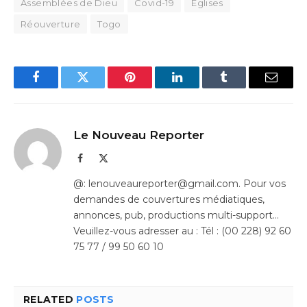
Assemblées de Dieu
Covid-19
Eglises
Réouverture
Togo
Facebook
Twitter
Pinterest
LinkedIn
Tumblr
Email
Le Nouveau Reporter
Facebook
X
(Twitter)
@: lenouveaureporter@gmail.com. Pour vos
demandes de couvertures médiatiques,
annonces, pub, productions multi-support…
Veuillez-vous adresser au : Tél : (00 228) 92 60
75 77 / 99 50 60 10
RELATED
POSTS