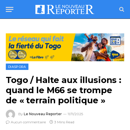
DIASPORA
Togo / Halte aux illusions :
quand le M66 se trompe
de « terrain politique »
By
Le Nouveau Reporter
11/11/2025
Aucun commentaire
3 Mins Read