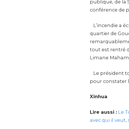
publique, de la 
conférence de p
L’incendie a éc
quartier de Gou
remarquablement 
tout est rentré d
Limane Mahama
Le président tc
pour constater l
Xinhua
Lire aussi :
Le T
avec qui il veut,