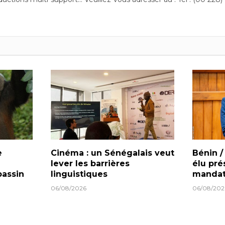
e
Cinéma : un Sénégalais veut
Bénin /
lever les barrières
élu pré
bassin
linguistiques
mandat
06/08/2026
06/08/202