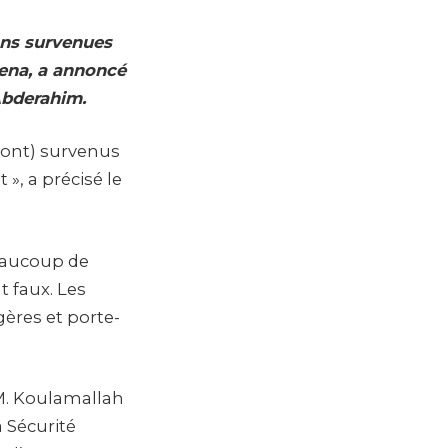
ons survenues
mena, a annoncé
Abderahim.
sont) survenus
, a précisé le
Beaucoup de
t faux. Les
gères et porte-
 M. Koulamallah
 Sécurité