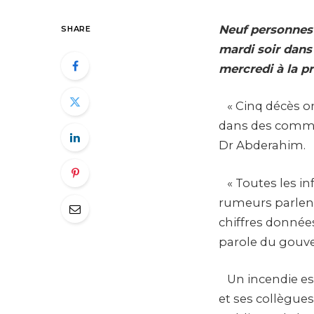
Neuf personnes 
SHARE
mardi soir dans
mercredi à la p
« Cinq décès on
dans des commun
Dr Abderahim.
« Toutes les in
rumeurs parlent 
chiffres données
parole du gouv
Un incendie est
et ses collègue