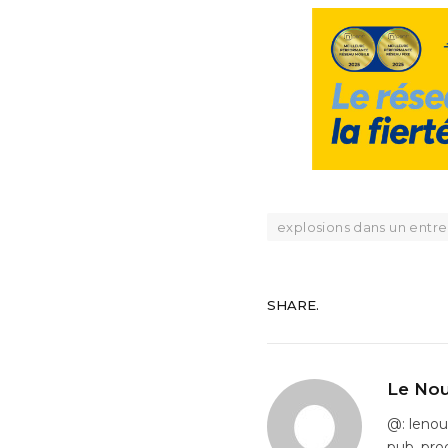
explosions dans un entr
SHARE.
Le Nou
@: leno
pub, pro