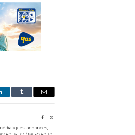
LinkedIn
Tumblr
Email
Facebook
X
(Twitter)
édiatiques, annonces,
 92 60 75 77 / 99 50 60 10