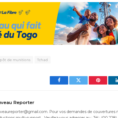
epôt de munitions
Tchad
Facebook
Twitter
Pinterest
veau Reporter
uveaureporter@gmail.com. Pour vos demandes de couvertures m
ductions multi-support… Veuillez-vous adresser au : Tél : (00 228)