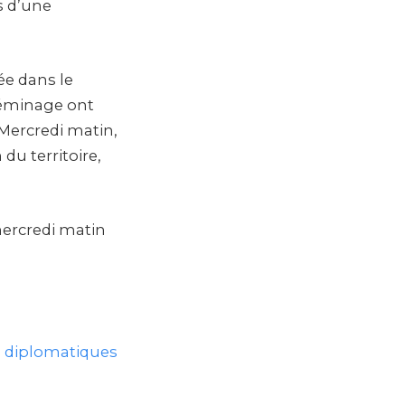
s d’une
ée dans le
déminage ont
. Mercredi matin,
 du territoire,
mercredi matin
s diplomatiques