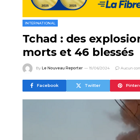
INTERNATIONAL
Tchad : des explosi
morts et 46 blessés
By
Le Nouveau Reporter
19/06/2024
Aucun co
Facebook
Twitter
Pinter