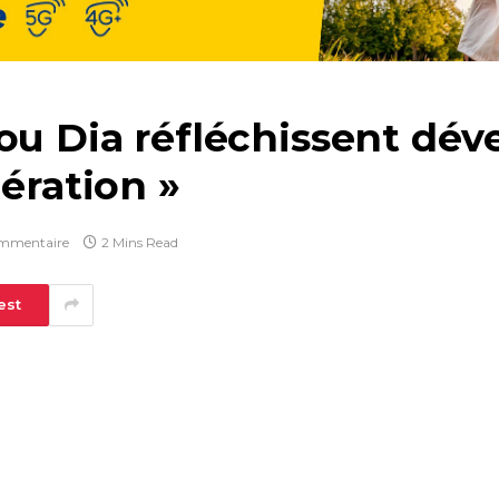
iou Dia réfléchissent dé
lération »
mmentaire
2 Mins Read
est