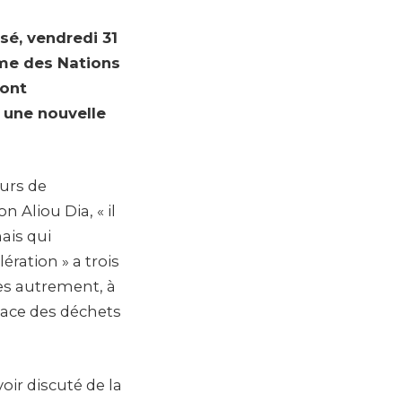
é, vendredi 31
mme des Nations
 ont
 une nouvelle
urs de
n Aliou Dia, « il
ais qui
lération » a trois
les autrement, à
cace des déchets
oir discuté de la