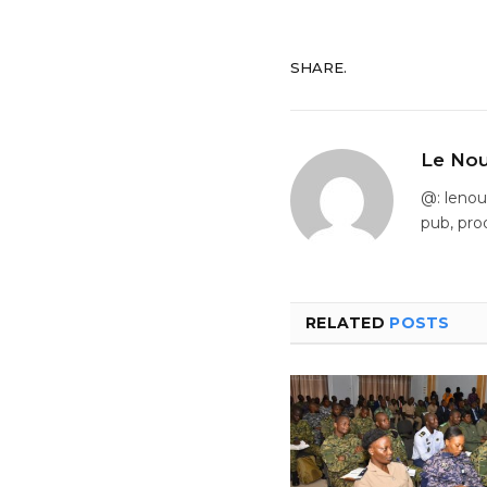
SHARE.
Le Nou
@: leno
pub, pro
RELATED
POSTS