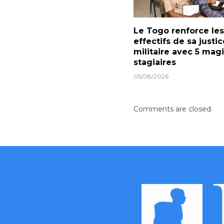
Le Togo renforce les
effectifs de sa justic
militaire avec 5 magi
stagiaires
05/08/2026
Comments are closed.