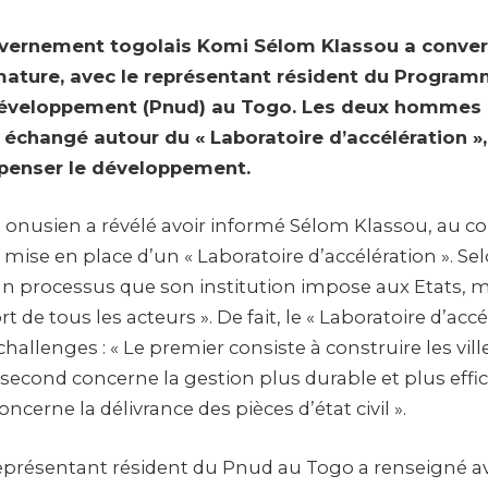
vernement togolais Komi Sélom Klassou a convers
rimature, avec le représentant résident du Progra
 développement (Pnud) au Togo. Les deux hommes
 échangé autour du « Laboratoire d’accélération »,
epenser le développement.
 onusien a révélé avoir informé Sélom Klassou, au co
a mise en place d’un « Laboratoire d’accélération ». Selo
’un processus que son institution impose aux Etats, m
t de tous les acteurs ». De fait, le « Laboratoire d’accé
challenges : « Le premier consiste à construire les vil
 second concerne la gestion plus durable et plus effi
oncerne la délivrance des pièces d’état civil ».
 représentant résident du Pnud au Togo a renseigné av