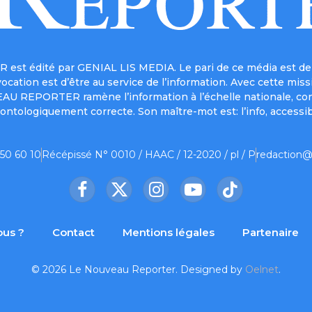
est édité par GENIAL LIS MEDIA. Le pari de ce média est de 
a vocation est d’être au service de l’information. Avec cett
UVEAU REPORTER ramène l’information à l’échelle nationale, co
ontologiquement correcte. Son maître-mot est: l’info, accessib
 50 60 10
Récépissé N° 0010 / HAAC / 12-2020 / pl / P
redaction@
Facebook
X
Instagram
YouTube
TikTok
(Twitter)
us ?
Contact
Mentions légales
Partenaire
© 2026 Le Nouveau Reporter. Designed by
Oelnet
.