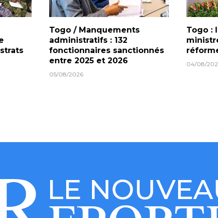
Togo / Manquements
Togo : 
e
administratifs : 132
ministr
strats
fonctionnaires sanctionnés
réforme
entre 2025 et 2026
04/08/202
05/08/2026