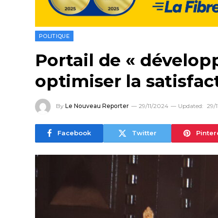
POLITIQUE
Portail de « dévelo
optimiser la satisfa
By
Le Nouveau Reporter
29/11/2024
Updated:
29/
Facebook
Twitter
Pinter