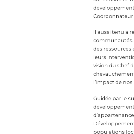
développement d
Coordonnateur 
Il aussi tenu a r
communautés. Il
des ressources e
leurs intervent
vision du Chef de
chevauchements.
l’impact de nos 
Guidée par le su
développement lo
d’appartenance
Développement 
populations loc