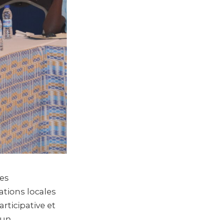
les
ations locales
rticipative et
’un