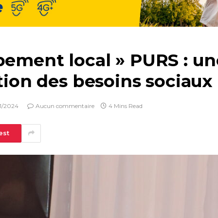
ppement local » PURS : u
ction des besoins sociaux
11/2024
Aucun commentaire
4 Mins Read
est