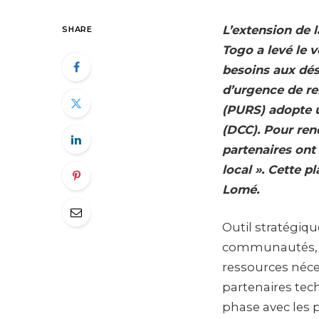
L’extension de l
SHARE
Togo a levé le v
besoins aux dés
d’urgence de re
(PURS) adopte 
(DCC). Pour ren
partenaires ont
local ». Cette p
Lomé.
Outil stratégiqu
communautés, la
ressources néces
partenaires tech
phase avec les p