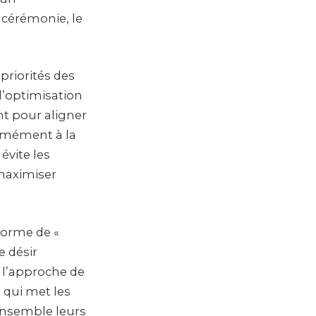
 cérémonie, le
 priorités des
l’optimisation
nt pour aligner
ormément à la
évite les
 maximiser
eforme de «
e désir
 l’approche de
qui met les
ensemble leurs