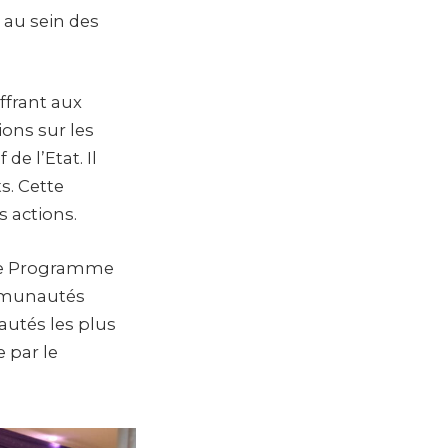
e au sein des
ffrant aux
ions sur les
e l’Etat. Il
s. Cette
s actions.
 le Programme
ommunautés
autés les plus
e par le