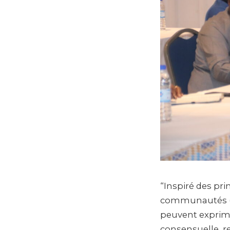
“Inspiré des pr
communautés (DC
peuvent exprimer
consensuelle, re