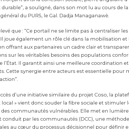
urable”, a souligné, dans son mot lu au cours de la
général du PURS, le Gal. Dadja Managanawè.
elevé que : “Ce portail ne se limite pas à centraliser les
 joue également un rôle clé dans la mobilisation et 
n offrant aux partenaires un cadre clair et transpare
ions sur les véritables besoins des populations conf
 l’État. Il garantit ainsi une meilleure coordination et 
 Cette synergie entre acteurs est essentielle pour
action”.
ccès d’une initiative similaire du projet Coso, la plat
cal » vient donc souder la fibre sociale et stimuler l
 des communautés vulnérables. Elle met en lumière
conduit par les communautés (DCC), une méthode 
ales au cœur du processus décisionnel pour définir 