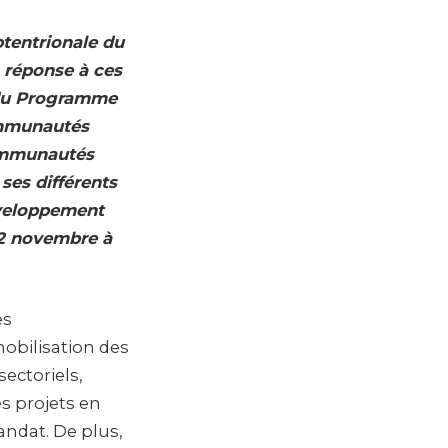
ptentrionale du
a réponse à ces
e du Programme
communautés
ommunautés
ses différents
éveloppement
 22 novembre à
es
obilisation des
sectoriels,
s projets en
andat. De plus,