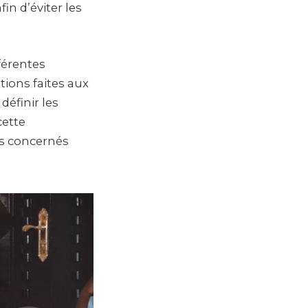
in d’éviter les
férentes
tions faites aux
définir les
cette
rs concernés