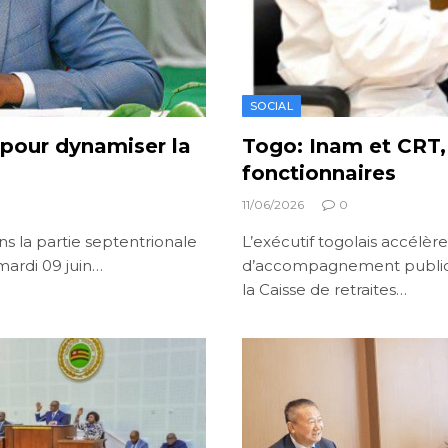
SOCIAL
pour dynamiser la
Togo: Inam et CRT,
fonctionnaires
11/06/2026
0
dans la partie septentrionale
L’exécutif togolais accélèr
mardi 09 juin…
d’accompagnement public. L
la Caisse de retraites…