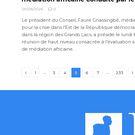
09/06/2026
0
Le président du Conseil, Faure Gnassingbé, médiat
pour la crise dans l’Est de la République démocr
dans la région des Grands Lacs, a présidé le lundi
réunion de haut niveau consacrée à l’évaluation 
de médiation africaine.
Previous
N
…
…
1
3
4
5
6
7
233