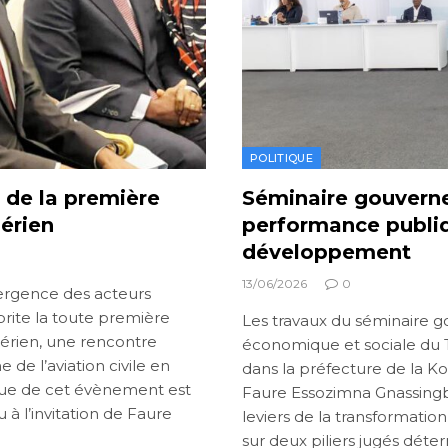
POLITIQUE
 de la première
Séminaire gouvernem
aérien
performance publiq
développement
13/06/2026
0
vergence des acteurs
 abrite la toute première
Les travaux du séminaire 
aérien, une rencontre
économique et sociale du T
 de l’aviation civile en
dans la préfecture de la Ko
rque de cet évènement est
Faure Essozimna Gnassingb
à l’invitation de Faure
leviers de la transformati
sur deux piliers jugés déte