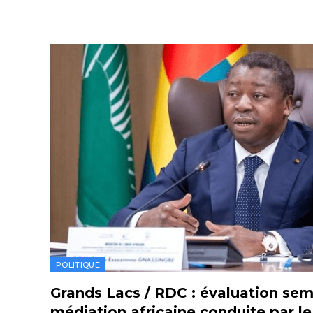
POLITIQUE
Grands Lacs / RDC : évaluation seme
médiation africaine conduite par l