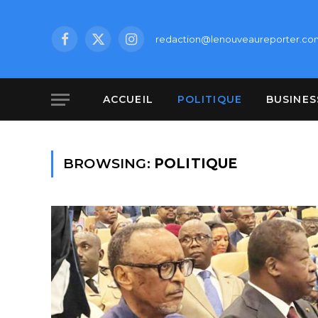
redaction@lenouveaureporter.co
Facebook
X
Instagram
(Twitter)
ACCUEIL
POLITIQUE
BUSINES
BROWSING:
POLITIQUE