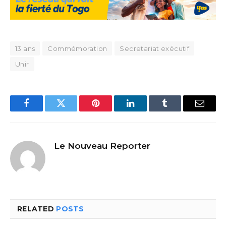
13 ans
Commémoration
Secretariat exécutif
Unir
Facebook
Twitter
Pinterest
LinkedIn
Tumblr
Email
Le Nouveau Reporter
RELATED
POSTS