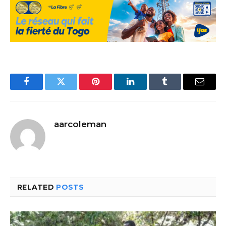
Facebook
Twitter
Pinterest
LinkedIn
Tumblr
Email
aarcoleman
RELATED
POSTS