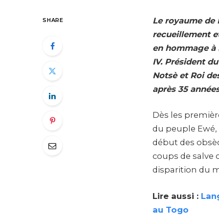
Le royaume de N
SHARE
recueillement e
en hommage à S
IV. Président d
Notsè et Roi des
après 35 années
Dès les première
du peuple Ewé, 
début des obsè
coups de salve o
disparition du
Lire aussi :
Lan
au Togo