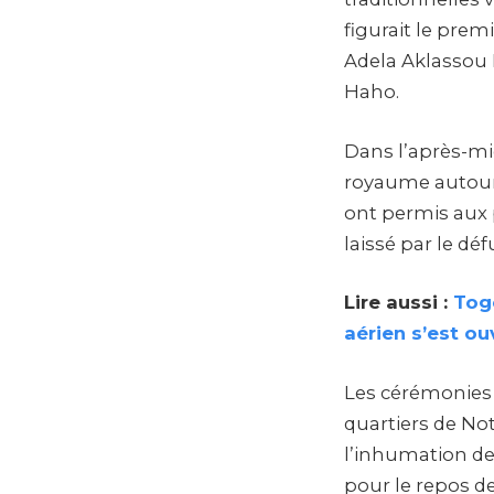
figurait le prem
Adela Aklassou I
Haho.
Dans l’après-mid
royaume autour 
ont permis aux 
laissé par le dé
Lire aussi :
Togo
aérien s’est o
Les cérémonies s
quartiers de Not
l’inhumation de
pour le repos d