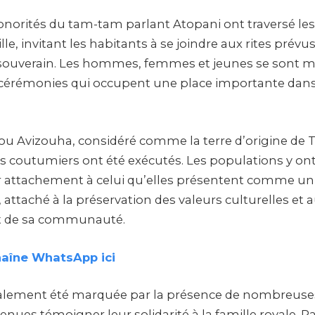
onorités du tam-tam parlant Atopani ont traversé les
ville, invitant les habitants à se joindre aux rites pré
souverain. Les hommes, femmes et jeunes se sont m
s cérémonies qui occupent une place importante dans 
nou Avizouha, considéré comme la terre d’origine de 
tes coutumiers ont été exécutés. Les populations y on
ur attachement à celui qu’elles présentent comme un
 attaché à la préservation des valeurs culturelles et 
 de sa communauté.
haîne WhatsApp ici
galement été marquée par la présence de nombreuses
venues témoigner leur solidarité à la famille royale. P