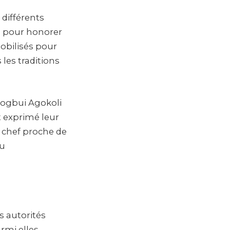
 différents
vus pour honorer
obilisés pour
les traditions
Togbui Agokoli
t exprimé leur
 chef proche de
au
 autorités
armi elles