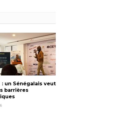
: un Sénégalais veut
es barrières
tiques
6