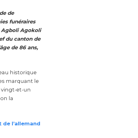
ode de
ies funéraires
 Agboli Agokoli
hef du canton de
’âge de 86 ans,
ceau historique
les marquant le
vingt-et-un
ion la
 de l’allemand