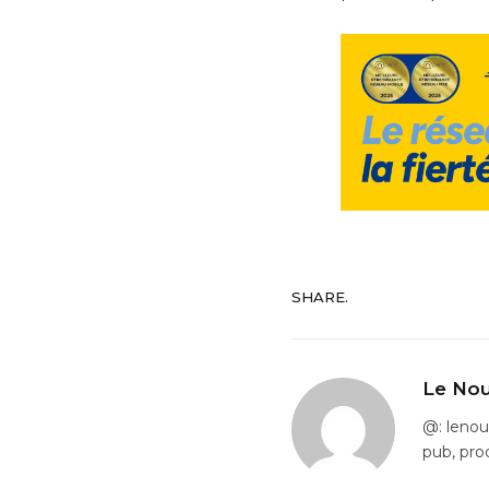
SHARE.
Le Nou
@: leno
pub, pro