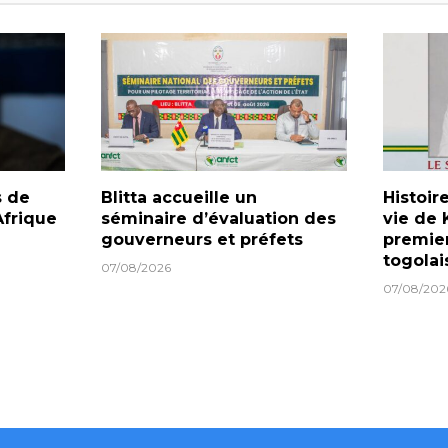
s de
Blitta accueille un
Histoire
frique
séminaire d’évaluation des
vie de 
gouverneurs et préfets
premier
togolai
07/08/2026
07/08/202