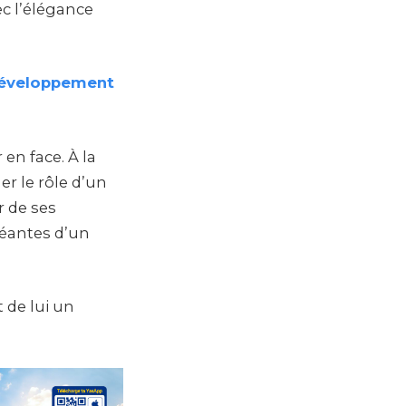
c l’élégance
développement
 en face. À la
er le rôle d’un
r de ses
 béantes d’un
 de lui un