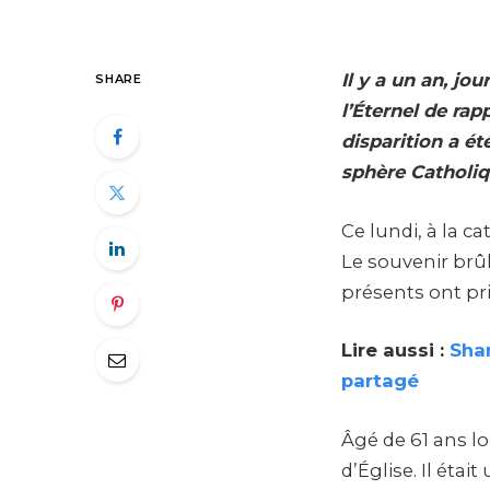
Il y a un an, jo
SHARE
l’Éternel de ra
disparition a ét
sphère Catholi
Ce lundi, à la 
Le souvenir brû
présents ont pr
Lire aussi :
Sha
partagé
Âgé de 61 ans l
d’Église. Il éta