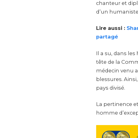
chanteur et dip
d’un humaniste,
Lire aussi :
Sha
partagé
Il a su, dans le
tête de la Commi
médecin venu aux
blessures. Ainsi
pays divisé.
La pertinence et
homme d’excep