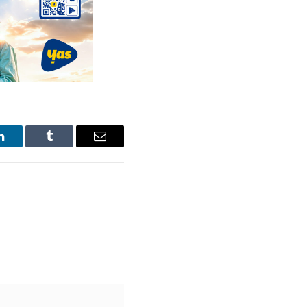
LinkedIn
Tumblr
Email