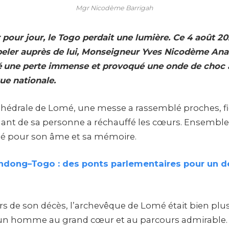
Mgr Nicodème Barrigah
ur pour jour, le Togo perdait une lumière. Ce 4 août 202
ppeler auprès de
l
ui, Monseigneur Yves Nicodème Ana
é
une
perte immense
et provoqué u
n
e onde de c
hoc
que
national
e
.
cathédrale de Lomé, une messe a rassemblé proches, fi
lant de sa personne a réchauffé les cœurs. Ensemble, 
ié pour son âme et sa mémoire.
ndong–Togo : des ponts parlementaires pour un 
ors de son décès, l’archevêque de Lomé était bien 
it un homme au grand cœur et au parcours admirable. 