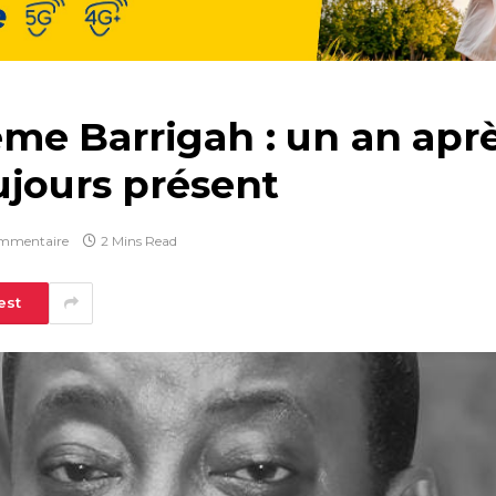
e Barrigah : un an après
ujours présent
mmentaire
2 Mins Read
est