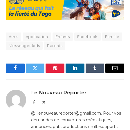
Amis
Application
Enfants
Facebook
Famille
Messenger kids
Parents
Facebook
Twitter
Pinterest
LinkedIn
Tumblr
Email
Le Nouveau Reporter
Facebook
X
(Twitter)
@: lenouveaureporter@gmail.com. Pour vos
demandes de couvertures médiatiques,
annonces, pub, productions multi-support…