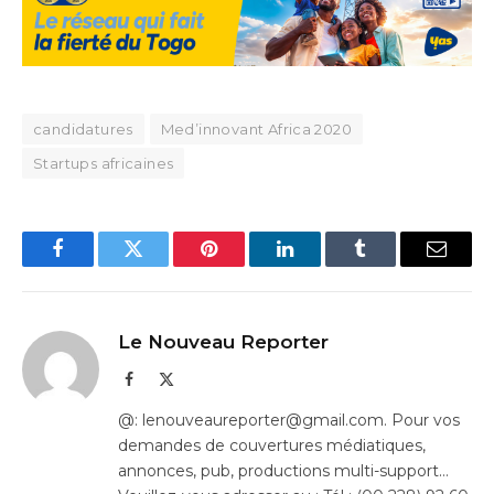
candidatures
Med’innovant Africa 2020
Startups africaines
Facebook
Twitter
Pinterest
LinkedIn
Tumblr
Email
Le Nouveau Reporter
Facebook
X
(Twitter)
@: lenouveaureporter@gmail.com. Pour vos
demandes de couvertures médiatiques,
annonces, pub, productions multi-support…