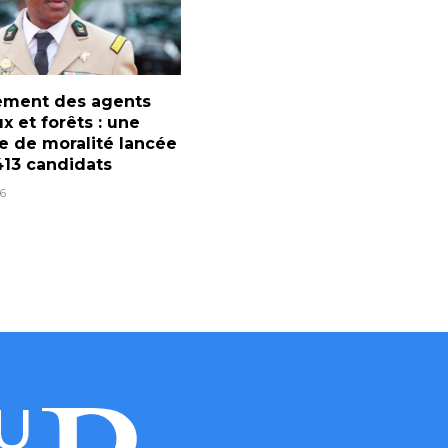
ement des agents
x et forêts : une
e de moralité lancée
413 candidats
6