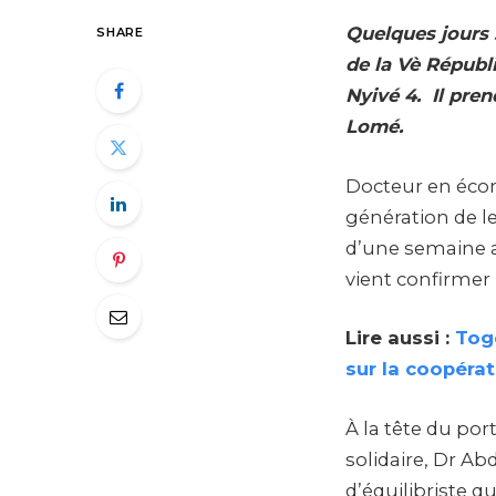
Quelques jours 
SHARE
de la Vè Républ
Nyivé 4. Il pr
Lomé.
Docteur en écon
génération de l
d’une semaine 
vient confirmer 
Lire aussi :
Togo
sur la coopérat
À la tête du por
solidaire, Dr A
d’équilibriste q