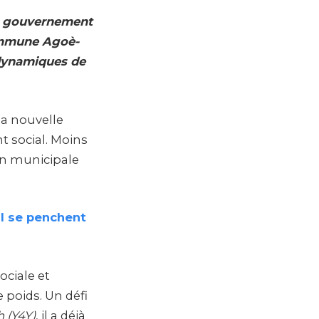
er gouvernement
commune Agoè-
 dynamiques de
la nouvelle
t social. Moins
on municipale
II se penchent
ociale et
 poids. Un défi
h (Y4Y)
, il a déjà