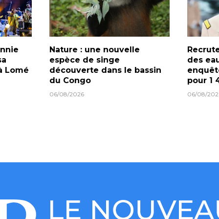
onnie
Nature : une nouvelle
Recrut
sa
espèce de singe
des eau
 à Lomé
découverte dans le bassin
enquêt
du Congo
pour 1 
06/08/2026
06/08/202