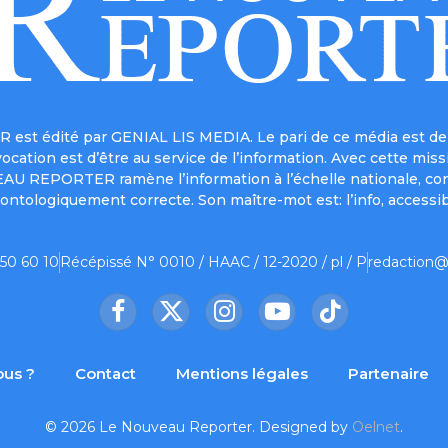
est édité par GENIAL LIS MEDIA. Le pari de ce média est de 
a vocation est d’être au service de l’information. Avec cett
UVEAU REPORTER ramène l’information à l’échelle nationale, co
ontologiquement correcte. Son maître-mot est: l’info, accessib
 50 60 10
Récépissé N° 0010 / HAAC / 12-2020 / pl / P
redaction@
Facebook
X
Instagram
YouTube
TikTok
(Twitter)
us ?
Contact
Mentions légales
Partenaire
© 2026 Le Nouveau Reporter. Designed by
Oelnet
.