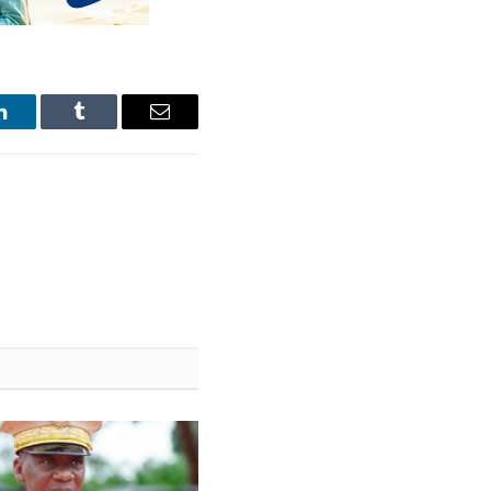
LinkedIn
Tumblr
Email