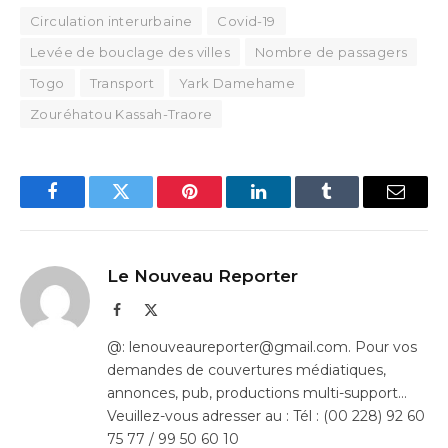
Circulation interurbaine
Covid-19
Levée de bouclage des villes
Nombre de passagers
Togo
Transport
Yark Damehame
Zouréhatou Kassah-Traore
Facebook
Twitter
Pinterest
LinkedIn
Tumblr
Email
Le Nouveau Reporter
Facebook
X
(Twitter)
@: lenouveaureporter@gmail.com. Pour vos
demandes de couvertures médiatiques,
annonces, pub, productions multi-support…
Veuillez-vous adresser au : Tél : (00 228) 92 60
75 77 / 99 50 60 10