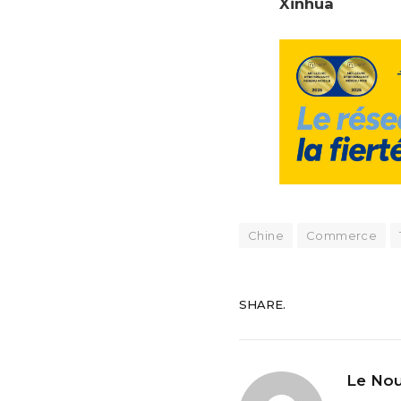
Xinhua
Chine
Commerce
SHARE.
Le Nou