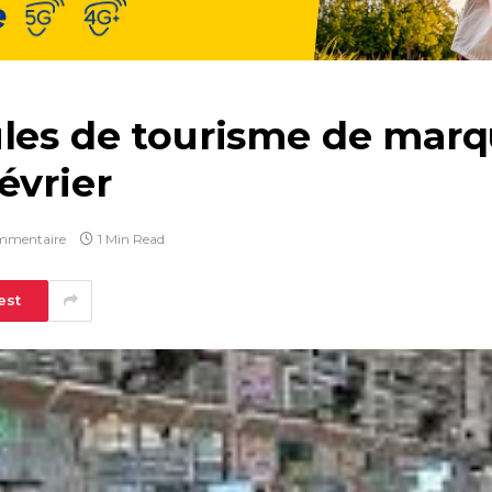
ules de tourisme de marq
évrier
mmentaire
1 Min Read
est