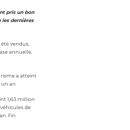
nt pris un bon
 les dernières
 été vendus,
ase annuelle,
risme a atteint
a un an.
t 1,63 million
 véhicules de
an. Fin