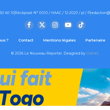
 50 60 10
Récépissé N° 0010 / HAAC / 12-2020 / pl / P
redaction@
Facebook
X
Instagram
YouTube
TikTok
(Twitter)
us ?
Contact
Mentions légales
Partenaire
© 2026 Le Nouveau Reporter. Designed by
Oelnet
.