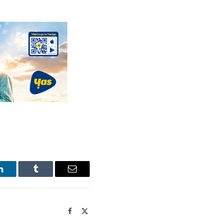
LinkedIn
Tumblr
Email
Facebook
X
(Twitter)