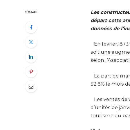
Les constructeu
SHARE
départ cette an
données de l’ind
En février, 873
soit une augmen
selon l’Associa
La part de marc
52,8% le mois de
Les ventes de v
d’unités de janv
tourisme du pays