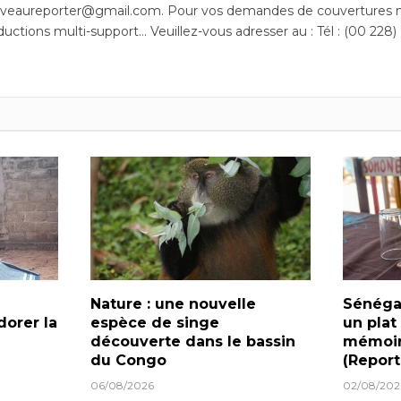
uveaureporter@gmail.com. Pour vos demandes de couvertures m
ductions multi-support… Veuillez-vous adresser au : Tél : (00 228)
Nature : une nouvelle
Sénégal
dorer la
espèce de singe
un plat
découverte dans le bassin
mémoir
du Congo
(Repor
06/08/2026
02/08/202