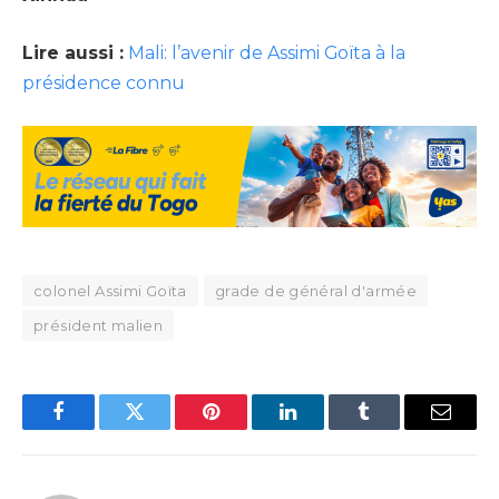
Lire aussi :
Mali: l’avenir de Assimi Goïta à la
présidence connu
colonel Assimi Goïta
grade de général d'armée
président malien
Facebook
Twitter
Pinterest
LinkedIn
Tumblr
Email