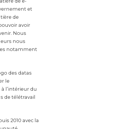
tière de e-
uvernement et
tière de
pouvoir avoir
venir. Nous
neurs nous
iques notamment
Togo des datas
r le
à l’intérieur du
s de télétravail
uis 2010 avec la
mmunauté