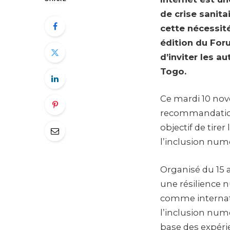
de crise sanita
cette nécessité
édition du Foru
d’inviter les a
Togo.
Ce mardi 10 nov
recommandation
objectif de tirer
l’inclusion num
Organisé du 15 a
une résilience n
comme internatio
l’inclusion num
base des expéri