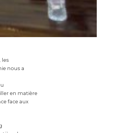
 les
mie nous a
du
ller en matière
nce face aux
g