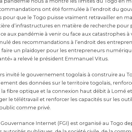
la pandémie nous a montré les limites du Togo en ma
ecommandations ont été formulée à l’endroit du go
es pour que le Togo puisse vraiment retravailler en ma
ère d’infrastructures en matière de recherche pour 
face aux pandémie à venir ou face aux catastrophes à 
rmulé des recommandations à l’endroit des entrepre
e faire un plaidoyer pour les entrepreneurs numér
-santé» a relevé le président Emmanuel Vitus.
eurs invité le gouvernement togolais à construire au 
ement des données sur le territoire togolais, renforce
a fibre optique et la connexion haut débit à Lomé et 
r le télétravail et renforcer les capacités sur les outil
 public comme privé.
 Gouvernance Internet (FGI) est organisé au Togo dep
s autorités publiques, de la société civile, de la co