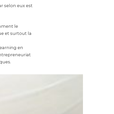
ar selon eux est
mment le
e et surtout la
-learning en
’entrepreneuriat
ques.