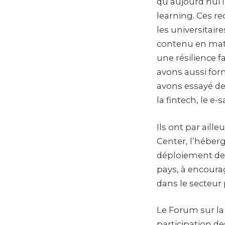
qu’aujourd’hui 
learning. Ces r
les universitair
contenu en mati
une résilience 
avons aussi fo
avons essayé d
la fintech, le e
Ils ont par aill
Center, l’héberg
déploiement de l
pays, à encourage
dans le secteur
Le Forum sur la
participation de