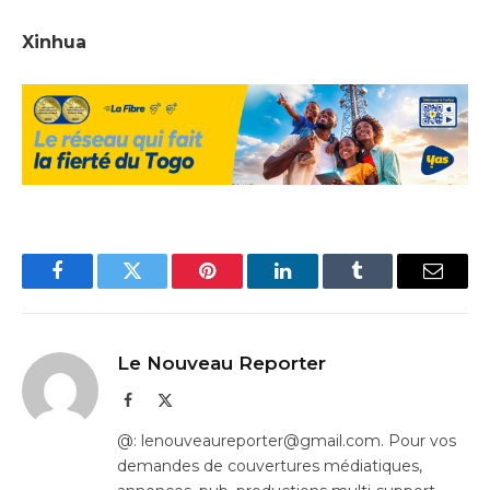
Xinhua
Facebook
Twitter
Pinterest
LinkedIn
Tumblr
Email
Le Nouveau Reporter
Facebook
X
(Twitter)
@: lenouveaureporter@gmail.com. Pour vos
demandes de couvertures médiatiques,