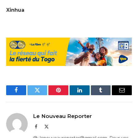
Xinhua
Facebook
Twitter
Pinterest
LinkedIn
Tumblr
Email
Le Nouveau Reporter
Facebook
X
(Twitter)
@: lenouveaureporter@gmail.com. Pour vos