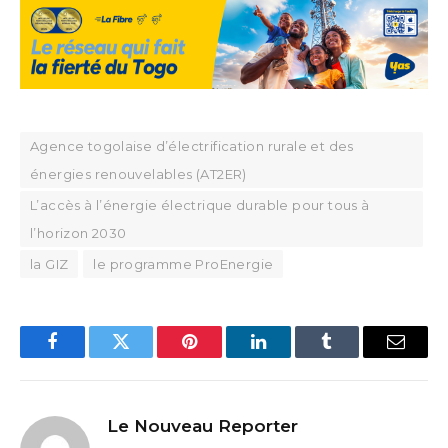
Agence togolaise d’électrification rurale et des
énergies renouvelables (AT2ER)
L’accès à l’énergie électrique durable pour tous à
l’horizon 2030
la GIZ
le programme ProEnergie
Facebook
Twitter
Pinterest
LinkedIn
Tumblr
Email
Le Nouveau Reporter