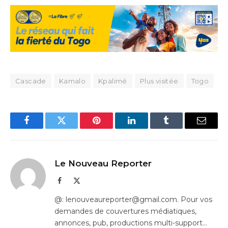
Cascade
Kamalo
Kpalimé
Plus visitée
Togo
Facebook
Twitter
Pinterest
LinkedIn
Tumblr
Email
Le Nouveau Reporter
Facebook
X
(Twitter)
@: lenouveaureporter@gmail.com. Pour vos
demandes de couvertures médiatiques,
annonces, pub, productions multi-support…