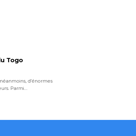
 du Togo
e, néanmoins, d’énormes
teurs. Parmi…