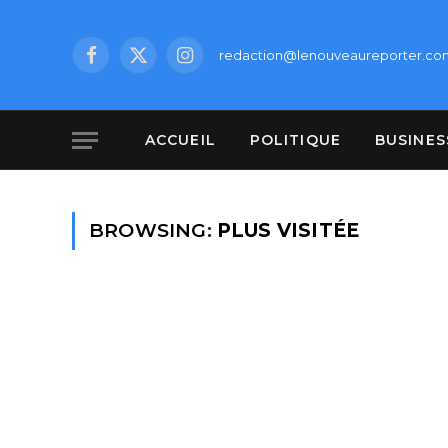
redaction@lenouveaureporter.co
Facebook
X
Instagram
(Twitter)
ACCUEIL
POLITIQUE
BUSINES
BROWSING:
PLUS VISITÉE