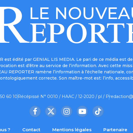
est édité par GENIAL LIS MEDIA. Le pari de ce média est de 
a vocation est d’être au service de l’information. Avec cett
UVEAU REPORTER ramène l’information à l’échelle nationale, co
ontologiquement correcte. Son maître-mot est: l’info, accessib
 50 60 10
Récépissé N° 0010 / HAAC / 12-2020 / pl / P
redaction@
Facebook
X
Instagram
YouTube
TikTok
(Twitter)
us ?
Contact
Mentions légales
Partenaire