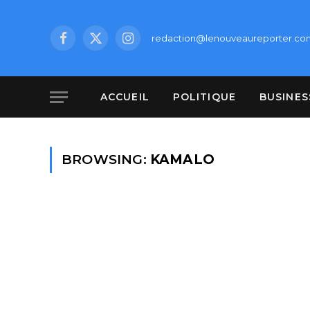
redaction@lenouveaureporter.co
Facebook
X
Instagram
(Twitter)
ACCUEIL
POLITIQUE
BUSINES
BROWSING:
KAMALO