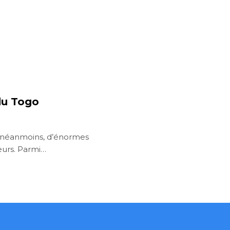
 du Togo
e, néanmoins, d’énormes
teurs. Parmi…