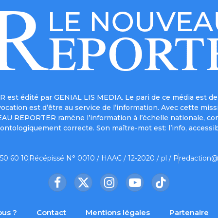
est édité par GENIAL LIS MEDIA. Le pari de ce média est de 
a vocation est d’être au service de l’information. Avec cett
UVEAU REPORTER ramène l’information à l’échelle nationale, co
ontologiquement correcte. Son maître-mot est: l’info, accessib
 50 60 10
Récépissé N° 0010 / HAAC / 12-2020 / pl / P
redaction@
Facebook
X
Instagram
YouTube
TikTok
(Twitter)
us ?
Contact
Mentions légales
Partenaire