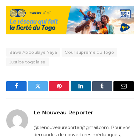
Bawa Abdoulaye Yaya
Cour suprême du Togo
Justice togolaise
Facebook
Twitter
Pinterest
LinkedIn
Tumblr
Email
Le Nouveau Reporter
@: lenouveaureporter@gmail.com. Pour vos
demandes de couvertures médiatiques,