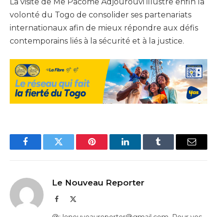
La visite de Me Pacôme Adjourouvi illustre enfin la
volonté du Togo de consolider ses partenariats
internationaux afin de mieux répondre aux défis
contemporains liés à la sécurité et à la justice.
Facebook
Twitter
Pinterest
LinkedIn
Tumblr
Email
Le Nouveau Reporter
Facebook
X
(Twitter)