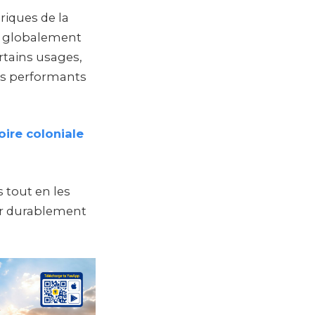
riques de la
nce globalement
ertains usages,
us performants
ire coloniale
s tout en les
rer durablement