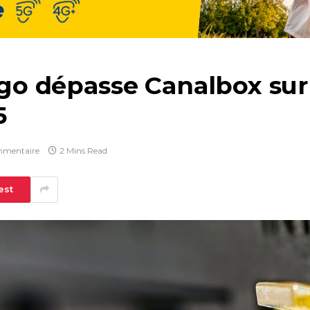
ogo dépasse Canalbox sur 
5
mmentaire
2 Mins Read
est