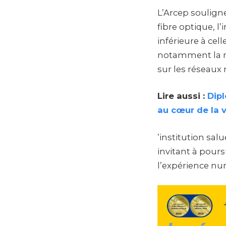
L’Arcep soulign
fibre optique, l
inférieure à cel
notamment la n
sur les réseaux 
Lire aussi :
Dip
au cœur de la 
’institution sal
invitant à pour
l’expérience n