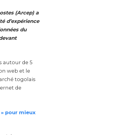
ostes (Arcep) a
ité d’expérience
 données du
 devant
s autour de 5
ion web et le
arché togolais
ternet de
n » pour mieux