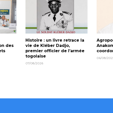
Histoire : un livre retrace la
Agropol
on des
vie de Kléber Dadjo,
Anakom
ets
premier officier de l’armée
coordo
togolaise
06/08/202
07/08/2026