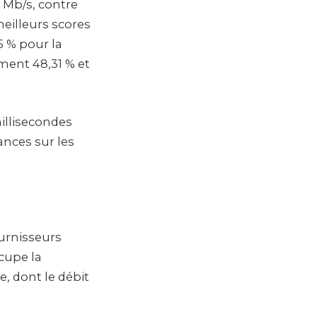
 Mb/s, contre
eilleurs scores
5 % pour la
ment 48,31 % et
illisecondes
ances sur les
ournisseurs
cupe la
, dont le débit