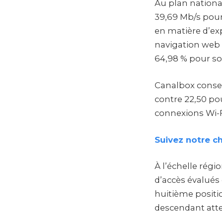
Au plan nationa
39,69 Mb/s pour
en matière d’exp
navigation web 
64,98 % pour so
Canalbox conser
contre 22,50 po
connexions Wi-F
Suivez notre c
À l’échelle régi
d’accès évalués
huitième positi
descendant atte