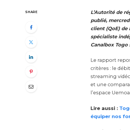
L’Autorité de r
SHARE
publié, mercred
client (QoE) de 
spécialiste ind
Canalbox Togo s
Le rapport repo
critères : le dé
streaming vidéo
et une comparai
l’espace Uemoa
Lire aussi :
Togo
équiper nos fo