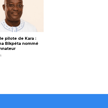
e pilote de Kara :
a Bikpéta nommé
nnateur
6