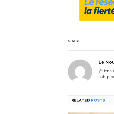
SHARE.
Le Nou
@: leno
pub, pro
RELATED
POSTS