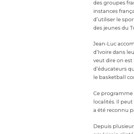
des groupes fran
instances franç
d’utiliser le s
des jeunes du To
Jean-Luc accomp
d’Ivoire dans l
veut dire on est
d’éducateurs qui
le basketball c
Ce programme lu
localités. Il pe
a été reconnu p
Depuis plusieur