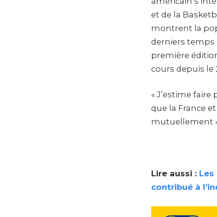
américain s’inté
et de la Basket
montrent la popu
derniers temps 
première édition
cours depuis le 
« J’estime faire
que la France et
mutuellement »,
Lire aussi :
Les 
contribué à l’i