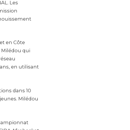
BAL. Les
mission
panouissement
et en Côte
 Milédou qui
 réseau
ans, en utilisant
tions dans 10
 jeunes. Milédou
 championnat