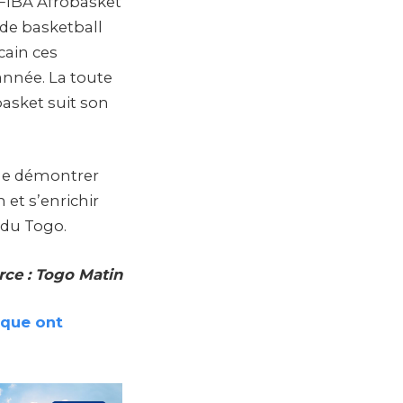
u FIBA Afrobasket
 de basketball
cain ces
année. La toute
basket suit son
 de démontrer
 et s’enrichir
 du Togo.
rce : Togo Matin
ique ont