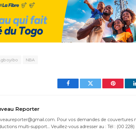
Agboyibo
NBA
Facebook
Twitter
Pinterest
veau Reporter
uveaureporter@gmail.com. Pour vos demandes de couvertures m
ductions multi-support… Veuillez-vous adresser au : Tél : (00 228)