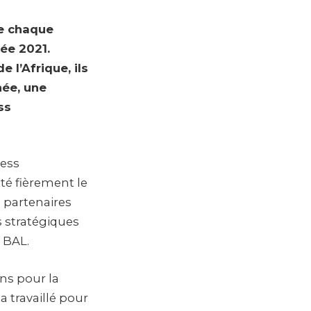
ie chaque
ée 2021.
 l’Afrique, ils
née, une
ss
ness
té fièrement le
s partenaires
s stratégiques
 BAL.
ans pour la
 a travaillé pour