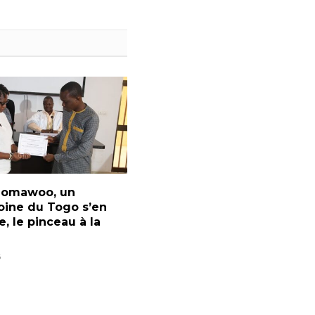
Homawoo, un
oine du Togo s’en
e, le pinceau à la
6