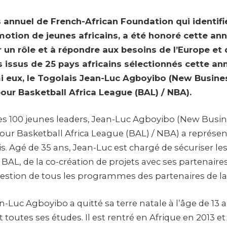
 annuel de French-African Foundation qui identif
otion de jeunes africains, a été honoré cette ann
 un rôle et à répondre aux besoins de l’Europe et de
 issus de 25 pays africains sélectionnés cette an
i eux, le Togolais Jean-Luc Agboyibo (New Busine
ur Basketball Africa League (BAL) / NBA).
des 100 jeunes leaders, Jean-Luc Agboyibo (New Busi
r Basketball Africa League (BAL) / NBA) a représen
. Agé de 35 ans, Jean-Luc est chargé de sécuriser le
BAL, de la co-création de projets avec ses partenaire
 gestion de tous les programmes des partenaires de la
-Luc Agboyibo a quitté sa terre natale à l’âge de 13 
it toutes ses études. Il est rentré en Afrique en 2013 et