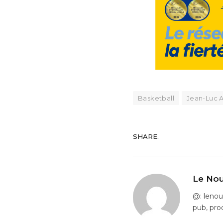
Basketball
Jean-Luc 
SHARE.
Le Nou
@: leno
pub, pro