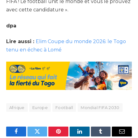
FIFA ! Le football unit le monde et vous le prouvez
avec cette candidature ».
dpa
Lire aussi :
Elim Coupe du monde 2026: le Togo
tenu en échec à Lomé
Afrique
Europe
Football
Mondial FIFA 2030
Facebook
Twitter
Pinterest
LinkedIn
Tumblr
Email