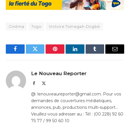
Cinéma
Togo
Victoire Tomegah-Dogbé
Facebook
Twitter
Pinterest
LinkedIn
Tumblr
Email
Le Nouveau Reporter
Facebook
X
(Twitter)
@: lenouveaureporter@gmail.com. Pour vos
demandes de couvertures médiatiques,
annonces, pub, productions multi-support…
Veuillez-vous adresser au : Tél : (00 228) 92 60
75 77 / 99 50 60 10