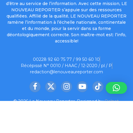
d’être au service de l’information. Avec cette mission, LE
NOUVEAU REPORTER s’appuie sur des ressources
qualifiées. Affilié de la qualité, LE NOUVEAU REPORTER
ramène l’information à l’échelle nationale, continentale
et du monde, pour la servir dans sa forme
déontologiquement correcte. Son maître-mot est: l’info,
accessible!
00228 92 60 75 77 / 99 50 60 10
Récépissé N° 0010 / HAAC / 12-2020 / pl / P
redaction@lenouveaureporter.com
Facebook
X
Instagram
YouTube
TikTok
(Twitter)
© 2026 Le Nouveau Reporter. Designed by
Oelnet
.