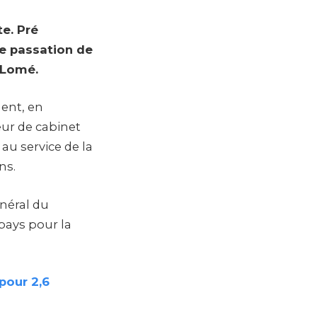
e. Pré
e passation de
 Lomé.
ent, en
eur de cabinet
au service de la
ns.
énéral du
 pays pour la
pour 2,6