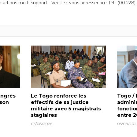
ductions multi-support… Veuillez-vous adresser au : Tél : (00 228)
ongrès
Le Togo renforce les
Togo /
 son
effectifs de sa justice
administ
militaire avec 5 magistrats
fonctio
stagiaires
entre 2
05/08/2026
05/08/202