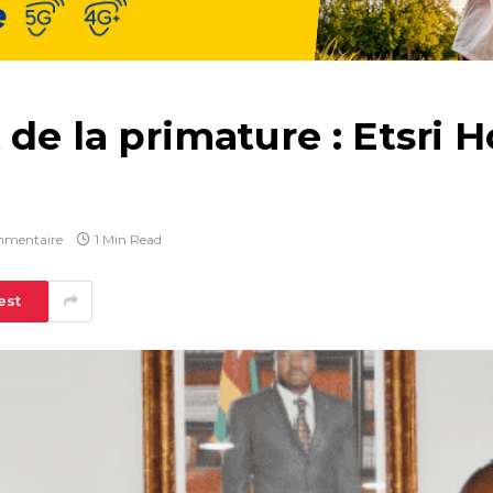
 de la primature : Etsri
mmentaire
1 Min Read
est