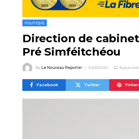
POLITIQUE
Direction de cabinet
Pré Simféitchéou
By
Le Nouveau Reporter
02/11/2020
Aucun co
Facebook
Twitter
Pinter