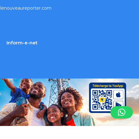
lenouveaureporter.com
Inform-e-net