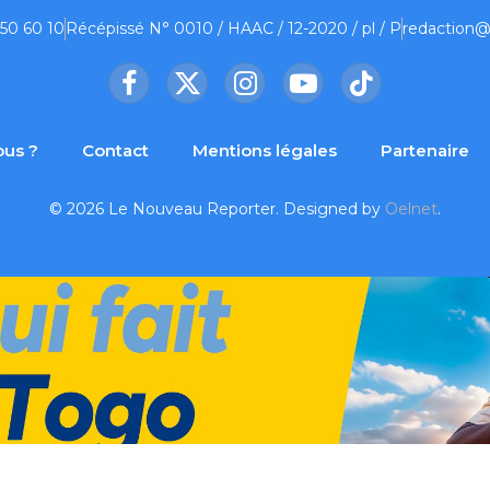
 50 60 10
Récépissé N° 0010 / HAAC / 12-2020 / pl / P
redaction@
Facebook
X
Instagram
YouTube
TikTok
(Twitter)
us ?
Contact
Mentions légales
Partenaire
© 2026 Le Nouveau Reporter. Designed by
Oelnet
.