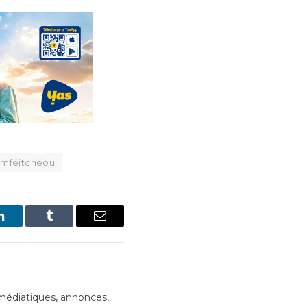
imféitchéou
LinkedIn
Tumblr
Email
édiatiques, annonces,