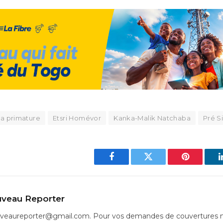
la primature
Etsri Homévor
Kanka-Malik Natchaba
Pré S
Facebook
Twitter
Pinterest
veau Reporter
uveaureporter@gmail.com. Pour vos demandes de couvertures m