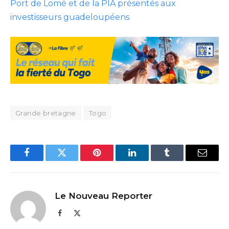
Port de Lomé et de la PIA présentés aux
investisseurs guadeloupéens
Grande bretagne
Togo
Facebook
Twitter
Pinterest
LinkedIn
Tumblr
Email
Le Nouveau Reporter
Facebook
X
(Twitter)