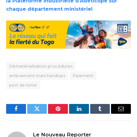
la Plateforme industrielle d’Adéticopé sur
chaque département ministériel
Dématérialisation procédures
enlèvement marchandises
Paiement
port de lomé
Facebook
Twitter
Pinterest
LinkedIn
Tumblr
Email
Le Nouveau Reporter