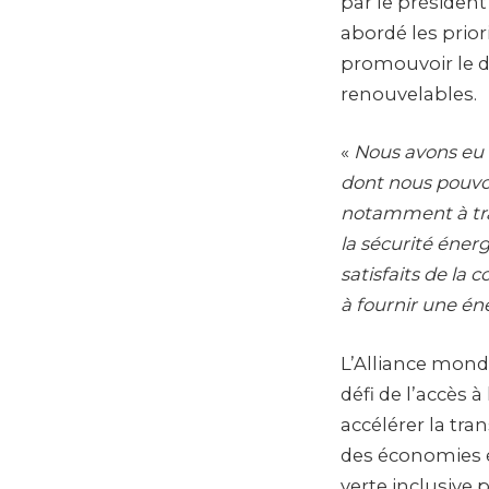
par le présiden
abordé les prio
promouvoir le d
renouvelables.
«
Nous avons eu 
dont nous pouvon
notamment à trav
la sécurité éner
satisfaits de la
à fournir une én
L’Alliance mondi
défi de l’accès 
accélérer la tra
des économies é
verte inclusive 