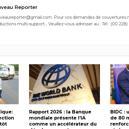
veau Reporter
uveaureporter@gmail.com. Pour vos demandes de couvertures m
ductions multi-support… Veuillez-vous adresser au : Tél : (00 228)
lique:
Rapport 2026 : la Banque
BIDC : 
ection
mondiale présente l’IA
de 80 m
tôt
comme un accélérateur du
renforc