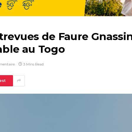
ntrevues de Faure Gnassi
ble au Togo
mentaire
3 Mins Read
est