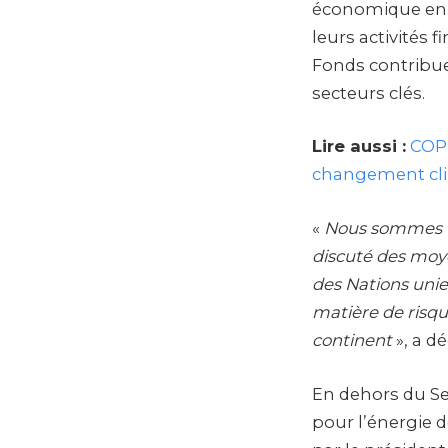
économique en o
leurs activités f
Fonds contribue
secteurs clés.
Lire aussi :
COP2
changement cl
«
Nous sommes tr
discuté des moye
des Nations unie
matière de risqu
continent
», a d
En dehors du Sec
pour l’énergie 