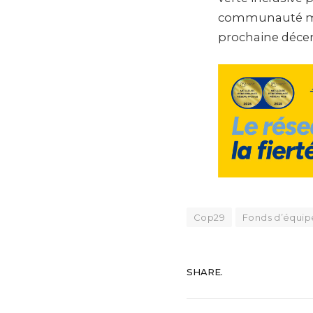
communauté mond
prochaine décen
Cop29
Fonds d’équipe
SHARE.