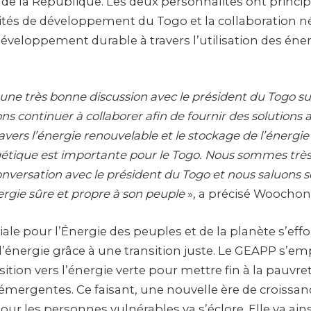
t de la République. Les deux personnalités ont princ
rités de développement du Togo et la collaboration n
éveloppement durable à travers l’utilisation des éne
une très bonne discussion avec le président du Togo su
s continuer à collaborer afin de fournir des solutions 
ers l’énergie renouvelable et le stockage de l’énergie 
gétique est importante pour le Togo. Nous sommes trè
 conversation avec le président du Togo et nous saluon
ergie sûre et propre à son peuple
», a précisé Woocho
ale pour l’Énergie des peuples et de la planète s’effor
à l’énergie grâce à une transition juste. Le GEAPP s’e
nsition vers l’énergie verte pour mettre fin à la pauvr
mergentes. Ce faisant, une nouvelle ère de croiss
pour les personnes vulnérables va s’éclore. Elle va ain