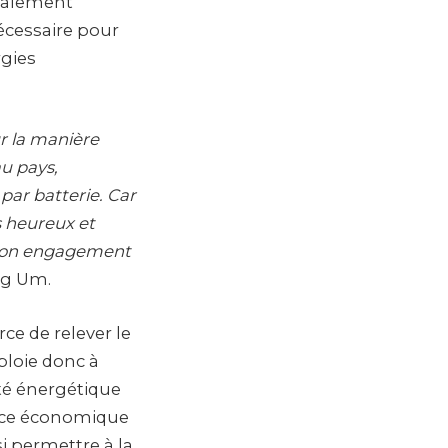
ipalement
écessaire pour
rgies
r la manière
au pays,
par batterie. Car
s heureux et
s son engagement
ng Um.
ce de relever le
mploie donc à
eté énergétique
ance économique
si permettre à la