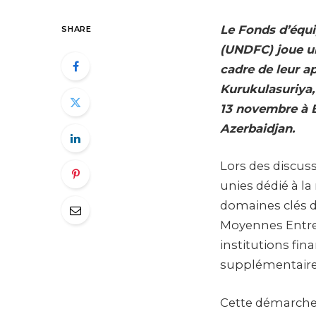
Le Fonds d’équi
SHARE
(UNDFC) joue un
cadre de leur a
Kurukulasuriya,
13 novembre à B
Azerbaidjan.
Lors des discus
unies dédié à la
domaines clés de
Moyennes Entrep
institutions fin
supplémentaire 
Cette démarche 