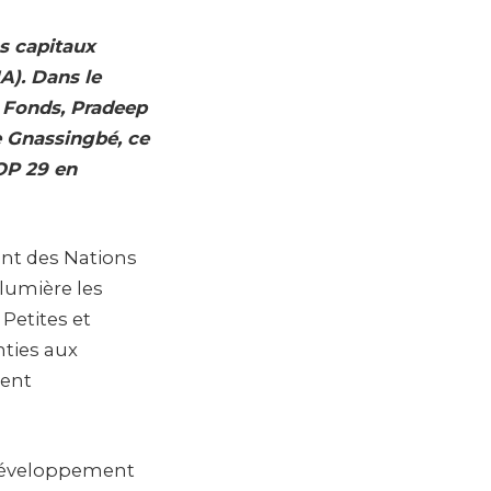
s capitaux
A). Dans le
u Fonds, Pradeep
e Gnassingbé, ce
OP 29 en
ent des Nations
 lumière les
 Petites et
nties aux
ment
 développement