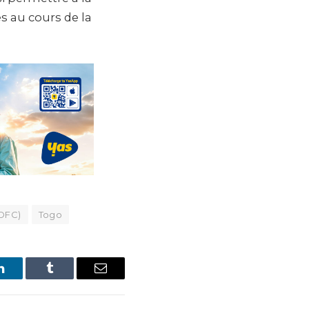
s au cours de la
NDFC)
Togo
LinkedIn
Tumblr
Email