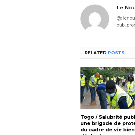
Le Nou
@: leno
pub, pro
RELATED
POSTS
Togo / Salubrité pub
une brigade de prot
du cadre de vie bien