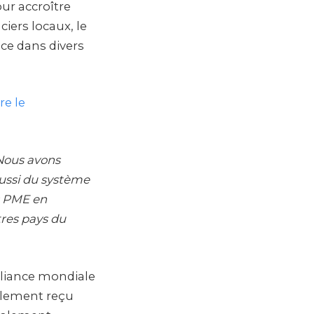
ur accroître
ciers locaux, le
ce dans divers
re le
 Nous avons
aussi du système
es PME en
tres pays du
Alliance mondiale
alement reçu