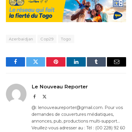
Azerbaïdjan
Cop29
Togo
Facebook
Twitter
Pinterest
LinkedIn
Tumblr
Email
Le Nouveau Reporter
Facebook
X
(Twitter)
@: lenouveaureporter@gmail.com. Pour vos
demandes de couvertures médiatiques,
annonces, pub, productions multi-support…
Veuillez-vous adresser au : Tél : (00 228) 92 60