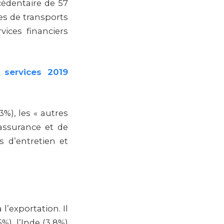
cédentaire de 57
es de transports
vices financiers
 services 2019
%), les « autres
’assurance et de
es d’entretien et
l’exportation. Il
5%), l’Inde (3,8%)