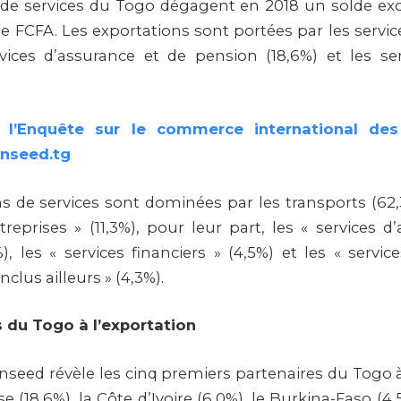
 de services du Togo dégagent en 2018 un solde ex
de FCFA. Les exportations sont portées par les servic
rvices d’assurance et de pension (18,6%) et les ser
 l’Enquête sur le commerce international des
inseed.tg
s de services sont dominées par les transports (62,3
treprises » (11,3%), pour leur part, les « services d
, les « services financiers » (4,5%) et les « servic
clus ailleurs » (4,3%).
s du Togo à l’exportation
Inseed révèle les cinq premiers partenaires du Togo à 
se (18,6%), la Côte d’Ivoire (6,0%), le Burkina-Faso (4,