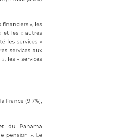
financiers », les
 et les « autres
é les services «
tres services aux
», les « services
la France (9,7%),
 et du Panama
de pension ». Le