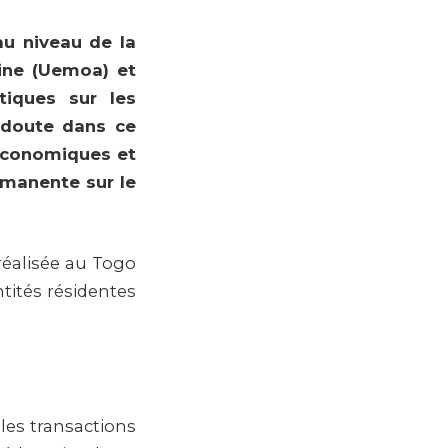
au niveau de la
ine (Uemoa) et
iques sur les
s doute dans ce
 économiques et
rmanente sur le
réalisée au Togo
ntités résidentes
 les transactions