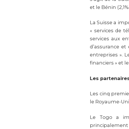
et le Bénin (2,1%
La Suisse a impor
« services de t
services aux en
d’assurance et d
entreprises ». L
financiers » et l
Les partenaire
Les cinq premier
le Royaume-Uni (
Le Togo a im
principalement 