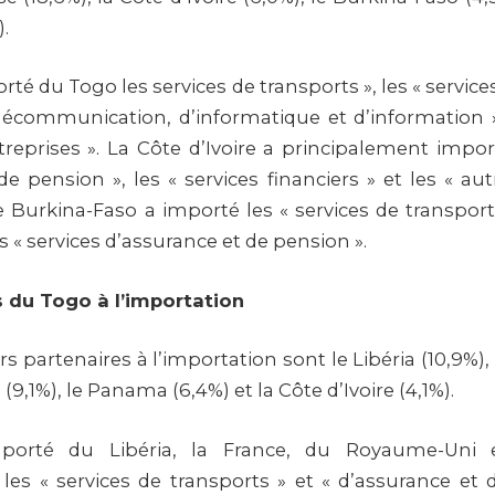
).
té du Togo les services de transports », les « services 
élécommunication, d’informatique et d’information »
treprises ». La Côte d’Ivoire a principalement import
e pension », les « services financiers » et les « au
e Burkina-Faso a importé les « services de transport 
es « services d’assurance et de pension ».
s du Togo à l’importation
s partenaires à l’importation sont le Libéria (10,9%), 
9,1%), le Panama (6,4%) et la Côte d’Ivoire (4,1%).
porté du Libéria, la France, du Royaume-Uni
les « services de transports » et « d’assurance et 