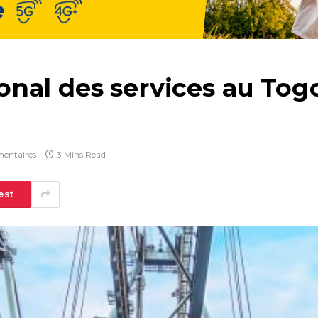
al des services au Togo :
entaires
3 Mins Read
est