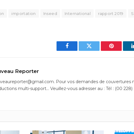
on
importation
Inseed
International
rapport 2019
S
Facebook
Twitter
Pinterest
veau Reporter
uveaureporter@gmail.com. Pour vos demandes de couvertures m
ductions multi-support… Veuillez-vous adresser au : Tél : (00 228)